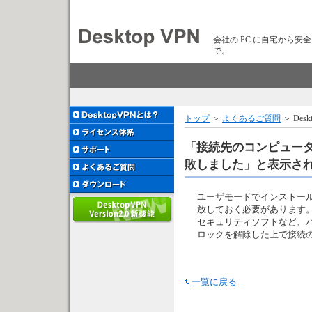
会社の PC に自宅から安
で。
トップ
＞
よくあるご質問
＞ De
「接続先のコンピュー
敗しました」と表示さ
ユーザモードでインストールされ
放しておく必要があります
セキュリティソフトなど、パー
ロックを解除した上で接続
一覧に戻る