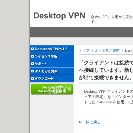
会社の PC に自宅から安
で。
トップ
＞
よくあるご質問
＞ De
「クライアントは接続
へ接続しています。新
が出て接続できません
Desktop VPN クライア
ェアの設定」を「インターネット上の
ドした mstsc.exe を使
一覧に戻る