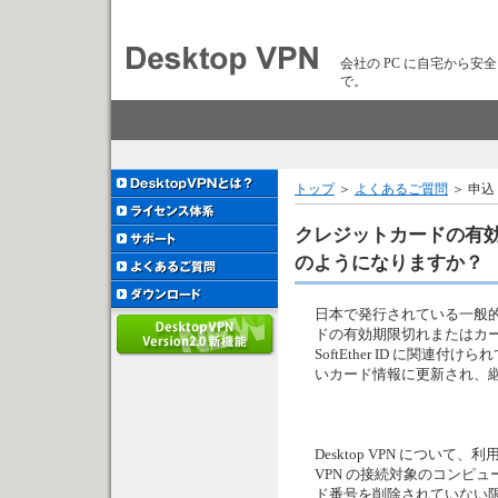
会社の PC に自宅から安
で。
トップ
＞
よくあるご質問
＞ 申込
クレジットカードの有
のようになりますか？
日本で発行されている一般
ドの有効期限切れまたはカ
SoftEther ID に
いカード情報に更新され、
Desktop VPN につい
VPN の接続対象のコンピ
ド番号を削除されていない限りは