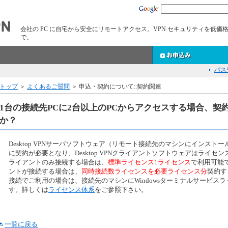
会社の PC に自宅から安全にリモートアクセス。VPN セキュリティを低価
で。
パス
トップ
＞
よくあるご質問
＞ 申込・契約について::契約関連
1台の接続先PCに2台以上のPCからアクセスする場合、契
か？
Desktop VPNサーバソフトウェア（リモート接続先のマシンにインスト
に契約が必要となり、Desktop VPNクライアントソフトウェアはライセ
ライアントのみ接続する場合は、
標準ライセンス1ライセンス
で利用可能
ントが接続する場合は、
同時接続数ライセンスを必要ライセンス分
契約す
接続でご利用の場合は、接続先のマシンにWindowsターミナルサービス
す。詳しくは
ライセンス体系
をご参照下さい。
一覧に戻る