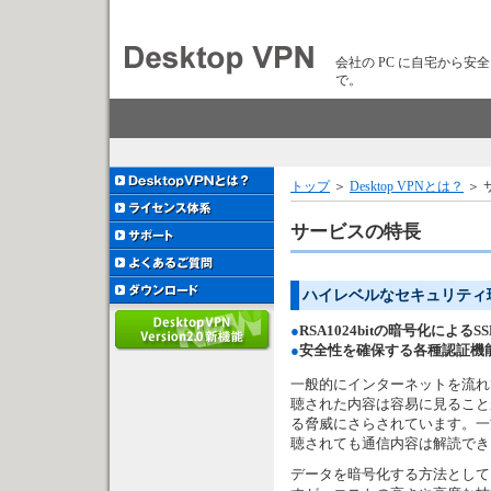
会社の PC に自宅から安
で。
トップ
＞
Desktop VPNとは？
＞ 
サービスの特長
ハイレベルなセキュリティ
●
RSA1024bitの暗号化によ
●
安全性を確保する各種認証機
一般的にインターネットを流れ
聴された内容は容易に見ること
る脅威にさらされています。一
聴されても通信内容は解読でき
データを暗号化する方法として